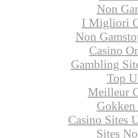
Non Gam
I Migliori
Non Gamstop
Casino O
Gambling Sit
Top UK
Meilleur 
Gokken 
Casino Sites
Sites N