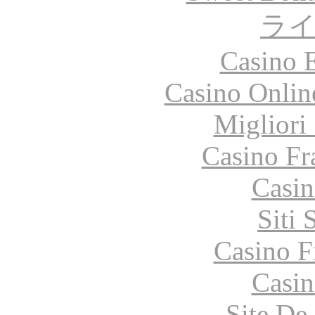
ラ
Casino 
Casino Onlin
Migliori
Casino Fr
Casin
Siti
Casino F
Casin
Site De 